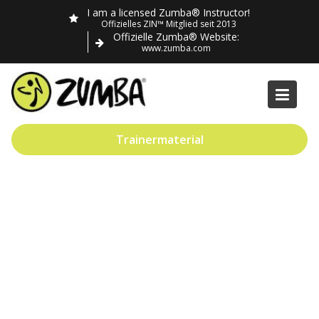
Skip
I am a licensed Zumba® Instructor!
to
Offizielles ZIN™ Mitglied seit 2013
Offizielle Zumba® Website:
content
www.zumba.com
Trainermaterial