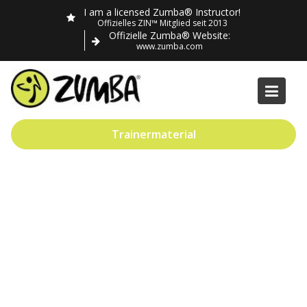
Skip
I am a licensed Zumba® Instructor!
to
Offizielles ZIN™ Mitglied seit 2013
Offizielle Zumba® Website:
content
www.zumba.com
Trainermaterial