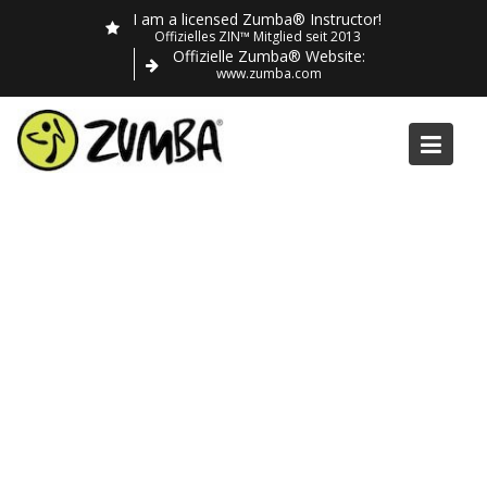
Skip
I am a licensed Zumba® Instructor!
to
Offizielles ZIN™ Mitglied seit 2013
Offizielle Zumba® Website:
content
www.zumba.com