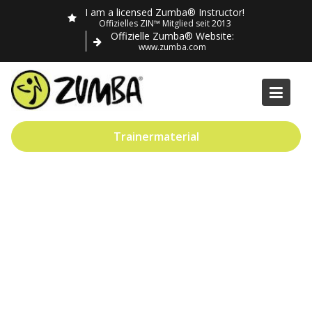
Skip
I am a licensed Zumba® Instructor!
to
Offizielles ZIN™ Mitglied seit 2013
Offizielle Zumba® Website:
content
www.zumba.com
Trainermaterial