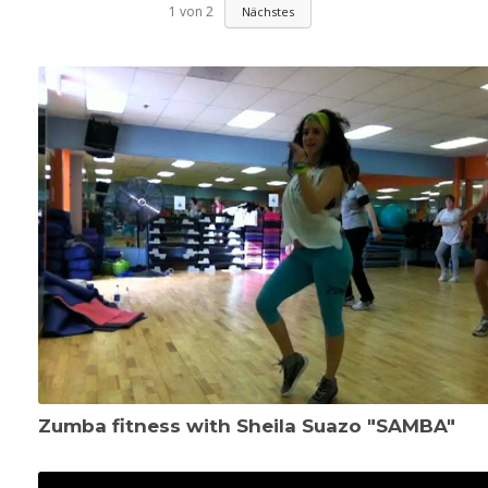
1
von
2
Nächstes
Zumba fitness with Sheila Suazo "SAMBA"