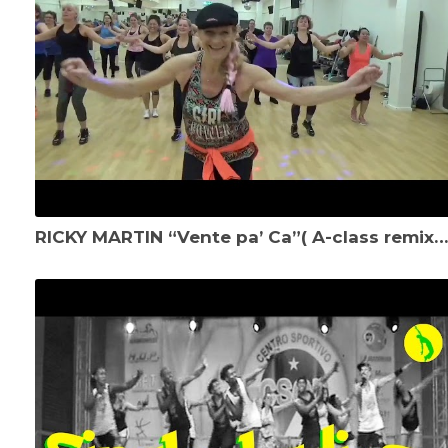
RICKY MARTIN “Vente pa’ Ca”( A-class remix) - Zumba Samba/Cumbia