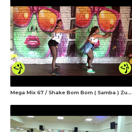
Mega Mix 67 / Shake Bom Bom ( Samba ) Zumba®️ by Isabella and Aiza